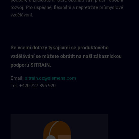
podpoře a znalostem, které obohatí vaši práci i osobní
rozvoj. Pro úspěšné, flexibilní a nepřetržité průmyslové
vzdělávání.
Se všemi dotazy týkajícími se produktového
vzdělávání se můžete obrátit na naši zákaznickou
podporu SITRAIN.
Email:
sitrain.cz@siemens.com
Tel. +420 727 896 920