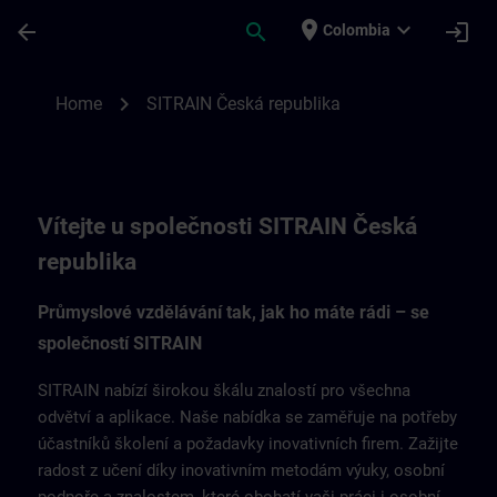
Saltar al contenido principal
Página cargada
place
expand_more
arrow_back
search
login
Colombia
SITRAIN Česká republika | SITRAIN
chevron_right
Home
SITRAIN Česká republika
Vítejte u společnosti SITRAIN Česká
republika
Průmyslové vzdělávání tak, jak ho máte rádi – se
společností SITRAIN
SITRAIN nabízí širokou škálu znalostí pro všechna
odvětví a aplikace. Naše nabídka se zaměřuje na potřeby
účastníků školení a požadavky inovativních firem. Zažijte
radost z učení díky inovativním metodám výuky, osobní