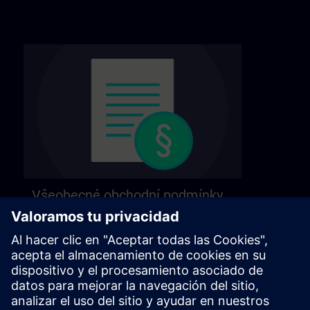
Všeobecné obchodní podmínky
Naše všeobecné obchodní podmínky najdete
na následující stránce.