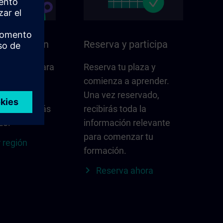
n su región
Reserva y participa
e importa para
Reserva tu plaza y
comienza a aprender.
ones,
Una vez reservado,
locales y más
recibirás toda la
zo.
información relevante
para comenzar tu
 región
formación.
Reserva ahora