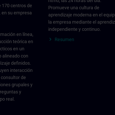
ritmo, las 24 horas del día.
 170 centros de
Promueve una cultura de
, en su empresa
aprendizaje moderna en el equip
la empresa mediante el aprendiz
independiente y continuo.
rmación en línea,
Resumen
ucción teórica en
ácticos en un
do alineado con
izaje definidos.
uyen interacción
 consultor de
iones grupales y
reguntas y
po real.