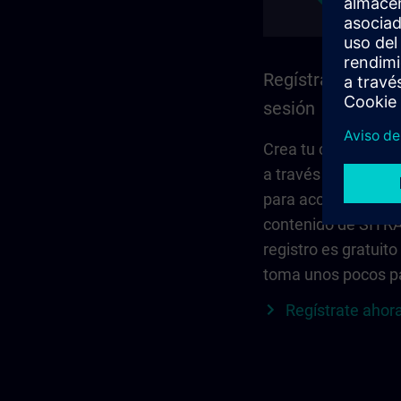
Regístrate e inici
sesión
Crea tu cuenta per
a través de Siemen
para acceder a todo
contenido de SITRA
registro es gratuito
toma unos pocos p
Regístrate ahor