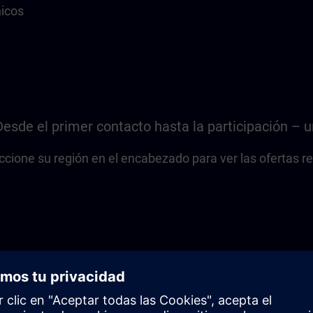
icos
Desde el primer contacto hasta la participación – u
ccione su región en el encabezado para ver las ofertas r