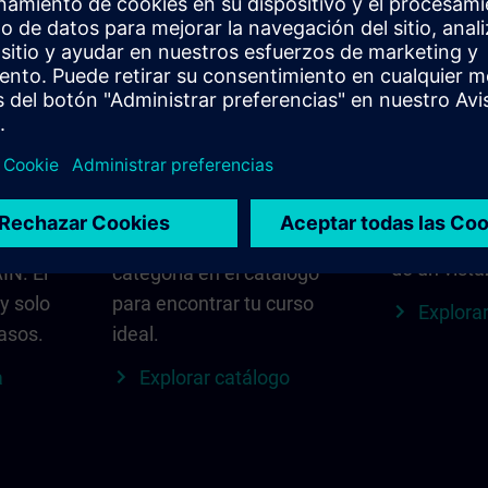
a
Encuentra el curso
SITRAIN e
adecuado para ti
Todo lo qu
tu región:
sonal
Busca directamente
actualizaci
s ID
usando palabras clave y
contactos 
 el
filtros, o explora por
de un vista
IN. El
categoría en el catálogo
 y solo
para encontrar tu curso
Explorar
asos.
ideal.
a
Explorar catálogo