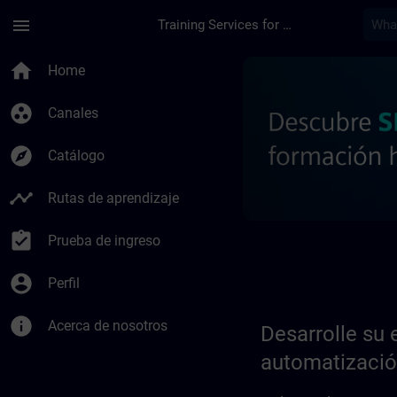
Saltar al contenido principal
Página cargada
menu
Training Services for Digital Industries
Desarrolle su experi
home
Home
group_work
Canales
explore
Catálogo
timeline
Rutas de aprendizaje
assignment_turned_in
Prueba de ingreso
account_circle
Perfil
info
Acerca de nosotros
Desarrolle su 
automatización