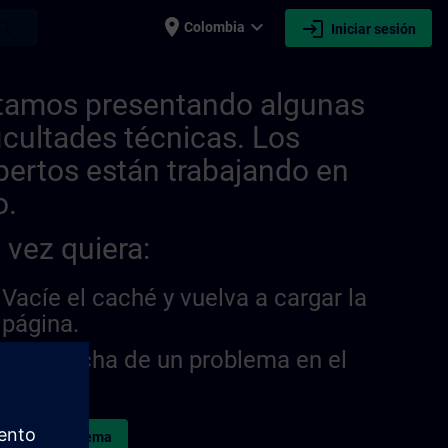
place
expand_more
login
earch
Colombia
Iniciar sesión
tamos presentando algunas
ficultades técnicas. Los
pertos están trabajando en
o.
 vez quiera:
Vacíe el caché y vuelva a cargar la
página.
¿Sospecha de un problema en el
sitio?
ormar el problema