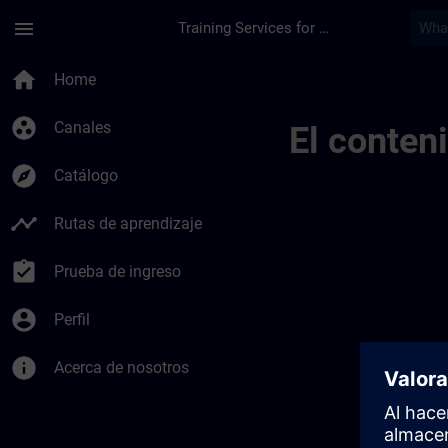
Saltar al contenido principal
Página cargada
menu
Training Services for Digital Industries
Regional Informatio
home
Home
group_work
Canales
El conten
explore
Catálogo
timeline
Rutas de aprendizaje
assignment_turned_in
Prueba de ingreso
account_circle
Perfil
info
Acerca de nosotros