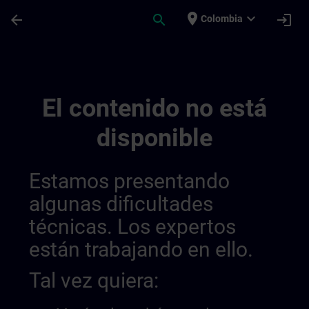
Saltar al contenido principal
Página cargada
place
expand_more
arrow_back
search
login
Colombia
Regionális Információs Csatornák | SITRA
El contenido no está
disponible
Estamos presentando
algunas dificultades
técnicas. Los expertos
están trabajando en ello.
Tal vez quiera: