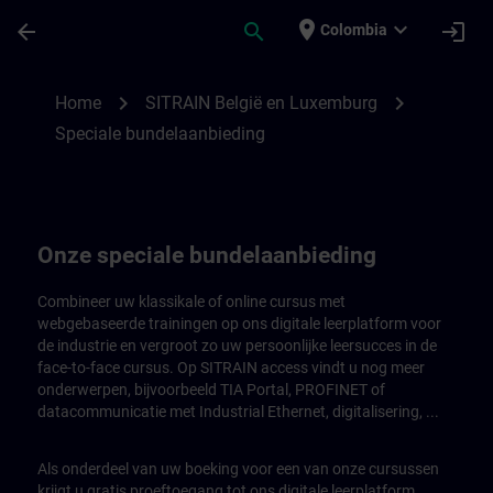
Saltar al contenido principal
Página cargada
place
expand_more
arrow_back
search
login
Colombia
Onze speciale bundelaanbieding | SITRAI
chevron_right
chevron_right
Home
SITRAIN België en Luxemburg
Speciale bundelaanbieding
Onze speciale bundelaanbieding
Combineer uw klassikale of online cursus met
webgebaseerde trainingen op ons digitale leerplatform voor
de industrie en vergroot zo uw persoonlijke leersucces in de
face-to-face cursus. Op SITRAIN access vindt u nog meer
onderwerpen, bijvoorbeeld TIA Portal, PROFINET of
datacommunicatie met Industrial Ethernet, digitalisering, ...
Als onderdeel van uw boeking voor een van onze cursussen
krijgt u gratis proeftoegang tot ons digitale leerplatform.