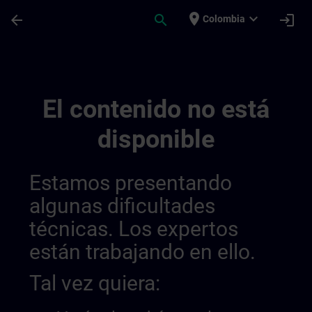
Saltar al contenido principal
Página cargada
place
expand_more
arrow_back
search
login
Colombia
Online Qualification Tests 014326580631
El contenido no está
disponible
Estamos presentando
algunas dificultades
técnicas. Los expertos
están trabajando en ello.
Tal vez quiera: