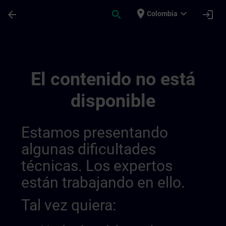
Saltar al contenido principal
Página cargada
place
expand_more
arrow_back
search
login
Colombia
Mytraining | SITRAIN
El contenido no está
disponible
Estamos presentando
algunas dificultades
técnicas. Los expertos
están trabajando en ello.
Tal vez quiera: