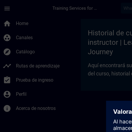
Saltar al contenido principal
Página cargada
menu
Training Services for Digital Industries
My Training | SITRA
home
Home
Historial de c
group_work
Canales
instructor | L
explore
Journey
Catálogo
timeline
Aquí encontrará su
Rutas de aprendizaje
del curso, historial
assignment_turned_in
Prueba de ingreso
account_circle
Perfil
info
Acerca de nosotros