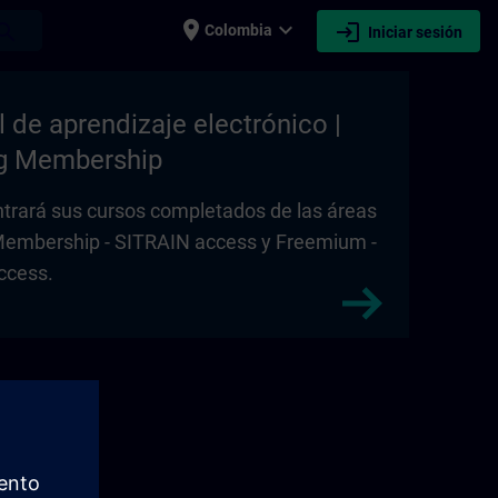
place
expand_more
login
earch
Colombia
Iniciar sesión
l de aprendizaje electrónico |
ng Membership
trará sus cursos completados de las áreas
Membership - SITRAIN access y Freemium -
ccess.