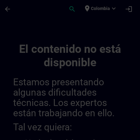
Saltar al contenido principal
Página cargada
place
expand_more
arrow_back
search
login
Colombia
Meer Informatie Voor Sitrain België & Lu
El contenido no está
disponible
Estamos presentando
algunas dificultades
técnicas. Los expertos
están trabajando en ello.
Tal vez quiera: