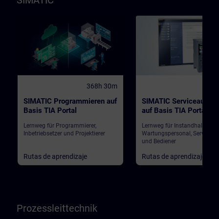
SIMATIC
368h 30m
184
SIMATIC Programmieren auf
SIMATIC Serviceausbil
Basis TIA Portal
auf Basis TIA Portal
Lernweg für Programmierer,
Lernweg für Instandhalter,
Inbetriebsetzer und Projektierer
Wartungspersonal, Servicepe
und Bediener
Rutas de aprendizaje
Rutas de aprendizaje
Prozessleittechnik