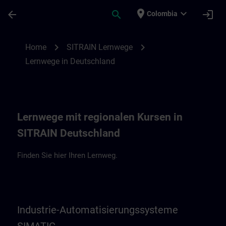
Saltar al contenido principal
Página cargada
place
expand_more
arrow_back
search
login
Colombia
Lernwege in Deutschland | SITRAIN
chevron_right
chevron_right
Home
SITRAIN Lernwege
Lernwege in Deutschland
Lernwege mit regionalen Kursen in
SITRAIN Deutschland
Finden Sie hier Ihren Lernweg.
Industrie-Automatisierungssysteme