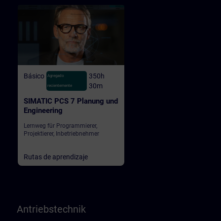
Básico
350h
Agregado
30m
recientemente
SIMATIC PCS 7 Planung und
Engineering
Lernweg für Programmierer,
Projektierer, Inbetriebnehmer
Rutas de aprendizaje
Antriebstechnik