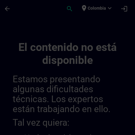
Saltar al contenido principal
Página cargada
place
expand_more
arrow_back
search
login
Colombia
Lernreise Mit Kursen | SITRAIN
El contenido no está
disponible
Estamos presentando
algunas dificultades
técnicas. Los expertos
están trabajando en ello.
Tal vez quiera: