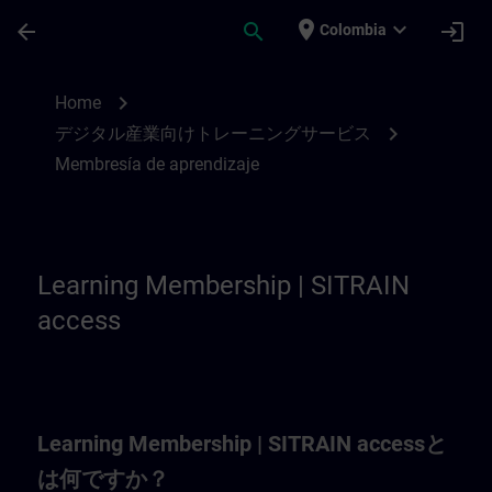
Saltar al contenido principal
Página cargada
place
expand_more
arrow_back
search
login
Colombia
Learning Membership | SITRAIN
chevron_right
Home
chevron_right
デジタル産業向けトレーニングサービス
Membresía de aprendizaje
Learning Membership | SITRAIN
access
Learning Membership | SITRAIN accessと
は何ですか？