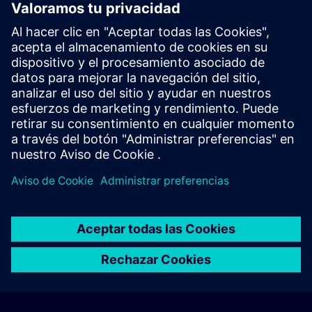
accessによる厳選されたウェブベースのトレーニ
コースを体験いただけます。 無料でご利用いただ
め、「Learning Membership」への登録は不要で
Freemium | SITRAIN access をお試しください
© Siemens AG 2026
home
group_work
explore
timeline
more_horiz
Corporate Information
Aviso de cookies
Términos de uso y política
Home
Canales
Catálogo
Rutas de aprendizaje
Más
de privacidad
Contacto