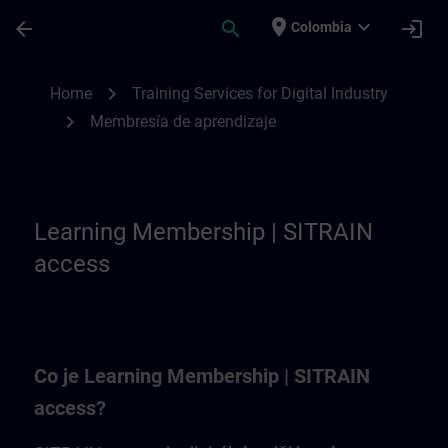
Saltar al contenido principal
Página cargada
place
expand_more
arrow_back
search
login
Colombia
Learning Membership | SITRAIN
chevron_right
Home
Training Services for Digital Industry
chevron_right
Membresía de aprendizaje
Learning Membership | SITRAIN
access
Co je Learning Membership | SITRAIN
access?