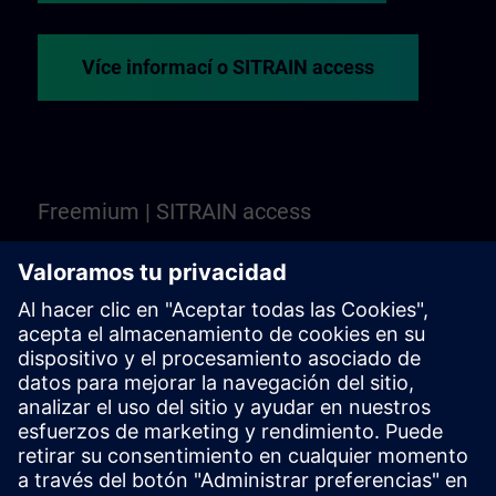
Více informací o SITRAIN access
Freemium | SITRAIN access
Ještě nejste přesvědčeni? Freemium je výchozí
bod pro seznámení s vybranými webovými
školeními a kurzy SITRAIN access. Je zdarma —
není potřeba Learning Membership!
Vyzkoušet Freemium | SITRAIN access