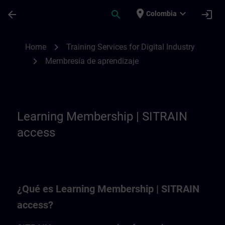
Saltar al contenido principal
Página cargada
place
expand_more
arrow_back
search
login
Colombia
Learning Membership | SITRAIN
chevron_right
Home
Training Services for Digital Industry
chevron_right
Membresía de aprendizaje
Learning Membership | SITRAIN
access
¿Qué es Learning Membership | SITRAIN
access?