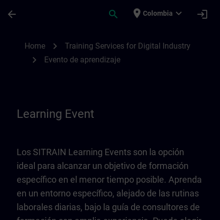
Saltar al contenido principal
Página cargada
place
expand_more
arrow_back
search
login
Colombia
Learning Event | SITRAIN
chevron_right
Home
Training Services for Digital Industry
chevron_right
Evento de aprendizaje
Learning Event
Los SITRAIN Learning Events son la opción
ideal para alcanzar un objetivo de formación
específico en el menor tiempo posible. Aprenda
en un entorno específico, alejado de las rutinas
laborales diarias, bajo la guía de consultores de