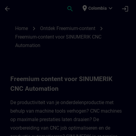
Saltar al contenido principal
Página cargada
place
expand_more
arrow_back
search
login
Colombia
Freemium-content voor SINUMERIK CNC A
chevron_right
chevron_right
Home
Ontdek Freemium-content
Freemium-content voor SINUMERIK CNC
Automation
Freemium content voor SINUMERIK
CNC Automation
De productiviteit van je onderdelenproductie met
behulp van machine tools verhogen? CNC machines
op maximale prestaties laten draaien? De
voorbereiding van CNC job optimaliseren en de