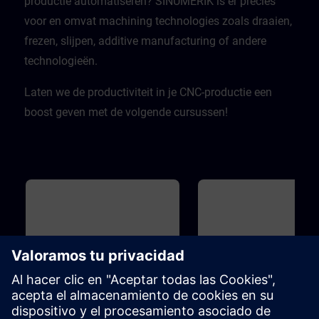
productie automatiseren? SINUMERIK is er precies
voor en omvat machining technologies zoals draaien,
frezen, slijpen, additive manufacturing of andere
technologieën.
Laten we de productiviteit in je CNC-productie een
boost geven met de volgende cursussen!
Básico
36m
Básico
SINUMERIK - Fundamental
SINUMERIK - Part
Principles of machining with
Programming