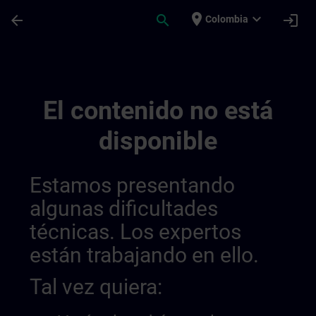
Saltar al contenido principal
Página cargada
place
expand_more
arrow_back
search
login
Colombia
Draft_fr_be&lu_other Siemens Training Off
El contenido no está
disponible
Estamos presentando
algunas dificultades
técnicas. Los expertos
están trabajando en ello.
Tal vez quiera: