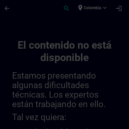
Saltar al contenido principal
Página cargada
place
expand_more
arrow_back
search
login
Colombia
Conditions Générales Pour Sitrain Belgiq
El contenido no está
disponible
Estamos presentando
algunas dificultades
técnicas. Los expertos
están trabajando en ello.
Tal vez quiera: