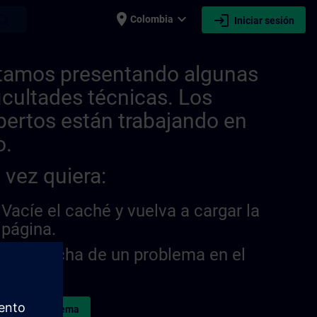
place
expand_more
login
earch
Colombia
Iniciar sesión
tamos presentando algunas
ficultades técnicas. Los
pertos están trabajando en
o.
 vez quiera:
Vacíe el caché y vuelva a cargar la
página.
¿Sospecha de un problema en el
sitio?
ormar el problema