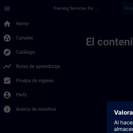
Saltar al contenido principal
Página cargada
menu
Training Services for Digital Industries
Channel Fr | SITRAI
home
Home
group_work
Canales
El conten
explore
Catálogo
timeline
Rutas de aprendizaje
assignment_turned_in
Prueba de ingreso
account_circle
Perfil
info
Acerca de nosotros