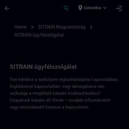
Saltar al contenido principal
Página cargada
place
expand_more
arrow_back
search
login
Colombia
A SITRAIN Magyarország elérhetőségei | 
chevron_right
chevron_right
Home
SITRAIN Magyarország
SITRAIN ügyfélszolgálat
SITRAIN ügyfélszolgálat
Van kérdése a tanfolyam regisztrációjával kapcsolatban,
foglalásával kapcsolatban, vagy támogatásra van
szüksége a megfelelő képzés kiválasztásához?
Csapatunk készen áll Önnek – további információért
vagy útmutatásért keresse a kapcsolatot.