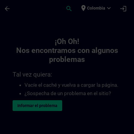
Saltar al contenido principal
Página cargada
place
expand_more
arrow_back
search
login
Colombia
Toc | SITRAIN
¡Oh Oh!
Nos encontramos con algunos
problemas
Tal vez quiera:
Vacíe el caché y vuelva a cargar la página.
¿Sospecha de un problema en el sitio?
Informar el problema