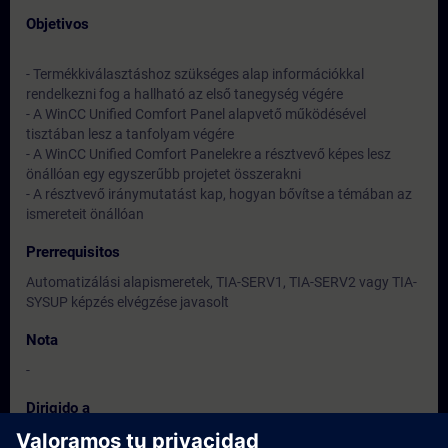
Objetivos
- Termékkiválasztáshoz szükséges alap információkkal
rendelkezni fog a hallható az első tanegység végére
- A WinCC Unified Comfort Panel alapvető működésével
tisztában lesz a tanfolyam végére
- A WinCC Unified Comfort Panelekre a résztvevő képes lesz
önállóan egy egyszerűbb projetet összerakni
- A résztvevő iránymutatást kap, hogyan bővítse a témában az
ismereteit önállóan
Prerrequisitos
Automatizálási alapismeretek, TIA-SERV1, TIA-SERV2 vagy TIA-
SYSUP képzés elvégzése javasolt
Nota
-
Dirigido a
Programozók, beüzemelő mérnökök, tervező mérnökök,