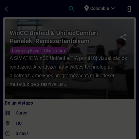
Saltar al contenido principal
Página cargada
place
expand_more
arrow_back
search
login
Colombia
Curso - WinCC Unified & UnifiedComfort P
WinCC Unified & UnifiedComfort
share
Panelek, Rendszertanfolyam
Learning Event - Classroom
A SIMATIC WinCC Unified a TIA portál új vizualizációs
rendszere. A rendszer natív webes technológiát
alkalmaz, amelynek programozását/működését
mutatjuk be a résztve...
Más
De un vistazo
widgets
Curso
where_to_vote
HU
access_time
3 days