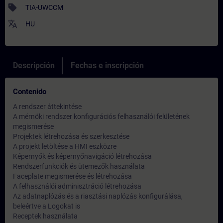
sell
TIA-UWCCM
translate
HU
Descripción
Fechas e inscripción
Contenido
A rendszer áttekintése
A mérnöki rendszer konfigurációs felhasználói felületének
megismerése
Projektek létrehozása és szerkesztése
A projekt letöltése a HMI eszközre
Képernyők és képernyőnavigáció létrehozása
Rendszerfunkciók és ütemezők használata
Faceplate megismerése és létrehozása
A felhasználói adminisztráció létrehozása
Az adatnaplózás és a riasztási naplózás konfigurálása,
beleértve a Logokat is
Receptek használata