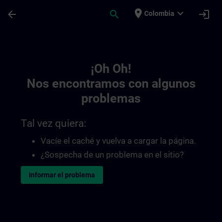
Saltar al contenido principal
Página cargada
place
expand_more
arrow_back
search
login
Colombia
Toc | SITRAIN
¡Oh Oh!
Nos encontramos con algunos
problemas
Tal vez quiera:
Vacíe el caché y vuelva a cargar la página.
¿Sospecha de un problema en el sitio?
Informar el problema