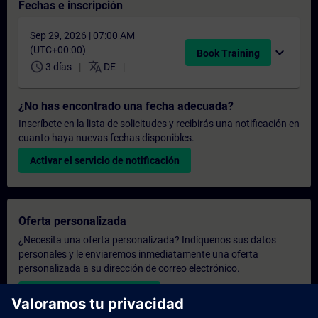
Fechas e inscripción
Sep 29, 2026 | 07:00 AM
(UTC+00:00)
expand_more
Book Training
schedule
translate
3 días
DE
¿No has encontrado una fecha adecuada?
Inscríbete en la lista de solicitudes y recibirás una notificación en
cuanto haya nuevas fechas disponibles.
Activar el servicio de notificación
Oferta personalizada
¿Necesita una oferta personalizada? Indíquenos sus datos
personales y le enviaremos inmediatamente una oferta
personalizada a su dirección de correo electrónico.
Enviar una oferta personal