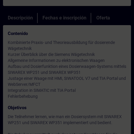
Descripción
Fechas e inscripción
Oferta
Contenido
Kombinierte Praxis- und Theorieausbildung für dosierende
Wägetechnik
Kurzer Überblick über die Siemens Wägetechnik
Allgemeine Informationen zu elektronischen Waagen
Aufbau und Dosierfunktion eines Dosierwaagen-Systems mittels
SIWAREX WP251 und SIWAREX WP351
Justage einer Waage mit HMI, SIWATOOL V7 und TIA Portal und
WebServer/MFCT
Integration in SIMATIC mit TIA Portal
Fehlerbehebung
Objetivos
Die Teilnehmer lernen, wie man ein Dosiersystem mit SIWAREX
WP251 und SIWAREX WP351 implementiert und bedient.