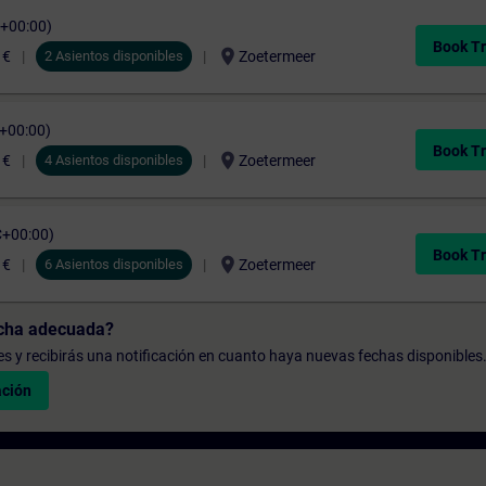
C+00:00)
Book Tr
location_on
 €
2 Asientos disponibles
Zoetermeer
C+00:00)
Book Tr
location_on
 €
4 Asientos disponibles
Zoetermeer
C+00:00)
Book Tr
location_on
 €
6 Asientos disponibles
Zoetermeer
echa adecuada?
udes y recibirás una notificación en cuanto haya nuevas fechas disponibles
ación