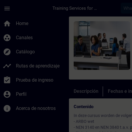
Saltar al contenido principal
Página cargada
menu
Training Services for Digital Industries
Curso - Training NEN
home
Home
group_work
Canales
explore
Catálogo
timeline
Rutas de aprendizaje
assignment_turned_in
Prueba de ingreso
Descripción
Fechas e in
account_circle
Perfil
Contenido
info
Acerca de nosotros
In deze cursus worden de volg
- ARBO wet
- NEN 3140 en NEN 3840 t.a.v. 