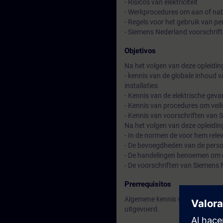
- Risico's van elektriciteit
- Werkprocedures om aan of nabij
- Regels voor het gebruik van p
- Siemens Nederland voorschrif
Objetivos
Na het volgen van deze opleidin
- kennis van de globale inhoud 
installaties
- Kennis van de elektrische gev
- Kennis van procedures om veil
- Kennis van voorschriften van S
Na het volgen van deze opleidin
- In de normen de voor hem rele
- De bevoegdheden van de perso
- De handelingen benoemen om ee
- De voorschriften van Siemens
Prerrequisitos
Algemene kennis van de elektro
uitgevoerd.