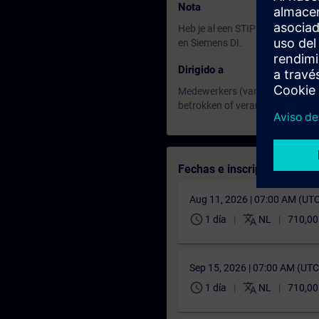
Nota
Heb je al een STIPEL certificaa
en Siemens DI.
Dirigido a
Medewerkers (van Siemens Neder
betrokken of verantwoordelijk vo
Fechas e inscripción
Aug 11, 2026 | 07:00 AM (UT
schedule
translate
1 día
NL
710,00
Sep 15, 2026 | 07:00 AM (UT
schedule
translate
1 día
NL
710,00