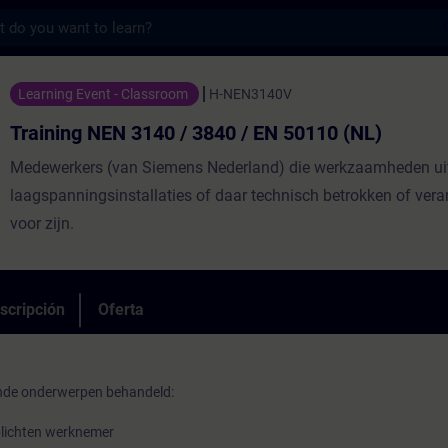
s
 3140 / 3840 / EN 50110 (NL) - Entrenamie
Learning Event - Classroom
H-NEN3140V
Training NEN 3140 / 3840 / EN 50110 (NL)
Medewerkers (van Siemens Nederland) die werkzaamheden ui
laagspanningsinstallaties of daar technisch betrokken of vera
voor zijn.
scripción
Oferta
ende onderwerpen behandeld:
plichten werknemer