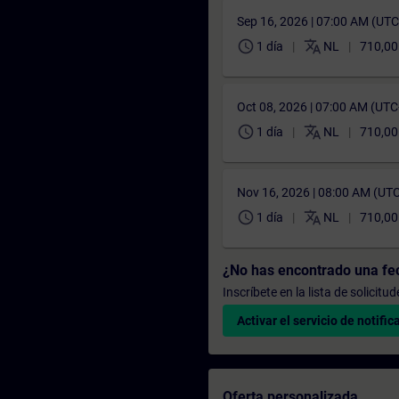
Sep 16, 2026 | 07:00 AM (UT
schedule
translate
1 día
NL
710,00
Oct 08, 2026 | 07:00 AM (UT
schedule
translate
1 día
NL
710,00
Nov 16, 2026 | 08:00 AM (UT
schedule
translate
1 día
NL
710,00
¿No has encontrado una f
Inscríbete en la lista de solicit
Activar el servicio de notific
Oferta personalizada