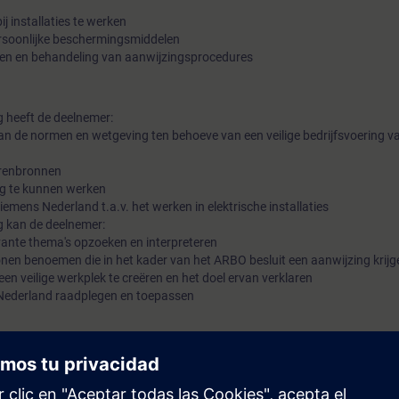
 installaties te werken
ersoonlijke beschermingsmiddelen
ten en behandeling van aanwijzingsprocedures
g heeft de deelnemer:
van de normen en wetgeving ten behoeve van een veilige bedrijfsvoering va
arenbronnen
ig te kunnen werken
iemens Nederland t.a.v. het werken in elektrische installaties
g kan de deelnemer:
vante thema's opzoeken en interpreteren
nen benoemen die in het kader van het ARBO besluit een aanwijzing krijg
n veilige werkplek te creëren en het doel ervan verklaren
 Nederland raadplegen en toepassen
techniek en specifieke kennis van de installaties waarin de werkzaamhe