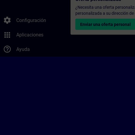
¿Necesita una oferta personali
personalizada a su dirección de 
settings
Configuración
Enviar una oferta personal
apps
Aplicaciones
help_outline
Ayuda