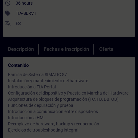
access_time
36 hours
sell
TIA-SERV1
translate
ES
Descripción
Fechas e inscripción
Oferta
Contenido
Familia de Sistema SIMATIC S7
Instalación y mantenimiento del hardware
Introducción a TIA Portal
Configuración del dispositivo y Puesta en Marcha del Hardware
Arquitectura de bloques de programación (FC, FB, DB, OB)
Funciones de depuración y prueba
Introducción a comunicación entre dispositivos
Introducción a HMI
Reemplazo de hardware, backup y recuperación
Ejercicios de troubleshooting integral