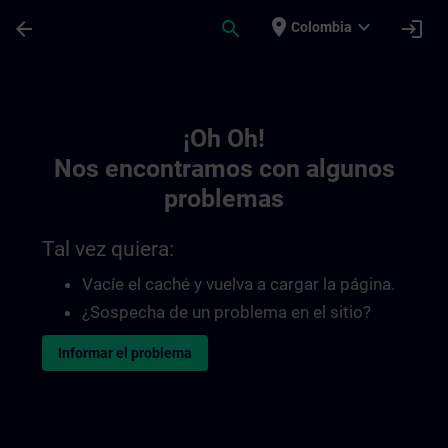
Saltar al contenido principal
Página cargada
place
expand_more
arrow_back
search
login
Colombia
Toc | SITRAIN
¡Oh Oh!
Nos encontramos con algunos
problemas
Tal vez quiera:
Vacíe el caché y vuelva a cargar la página.
¿Sospecha de un problema en el sitio?
Informar el problema