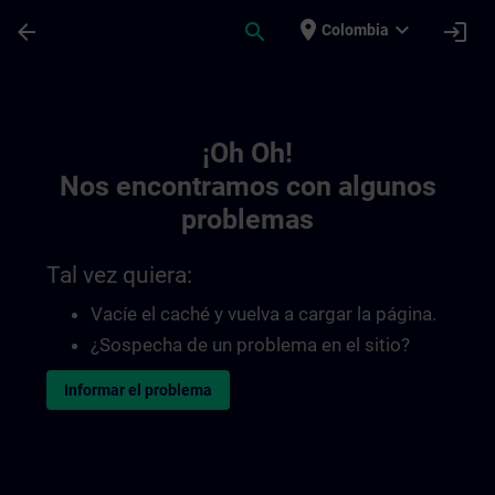
Saltar al contenido principal
Página cargada
place
expand_more
arrow_back
search
login
Colombia
Toc | SITRAIN
¡Oh Oh!
Nos encontramos con algunos
problemas
Tal vez quiera:
Vacíe el caché y vuelva a cargar la página.
¿Sospecha de un problema en el sitio?
Informar el problema