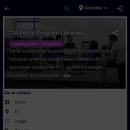
Saltar al contenido principal
Página cargada
place
expand_more
arrow_back
search
login
Colombia
Curso - TIA Portal Program Libraries - En
TIA Portal Program Libraries
share
Learning Event - Classroom
Tämä koulutus on suunnattu ammattilaisille, jotka
haluavat syventää osaamistaan Siemens AG:n
tarjoamien ladattavien PLC- ja HMI-kirjastojen
käytössä. Kurssilla pereh...
Más
De un vistazo
widgets
Curso
where_to_vote
FI
access_time
2 days