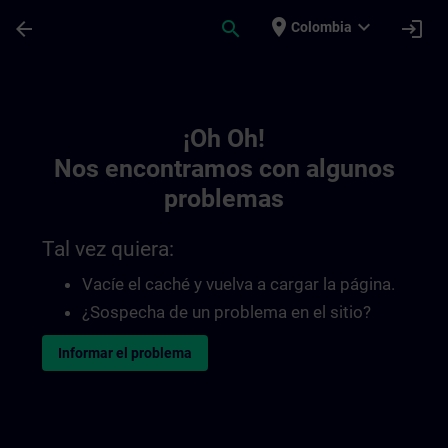
Saltar al contenido principal
Página cargada
place
expand_more
arrow_back
search
login
Colombia
Toc | SITRAIN
¡Oh Oh!
Nos encontramos con algunos
problemas
Tal vez quiera:
Vacíe el caché y vuelva a cargar la página.
¿Sospecha de un problema en el sitio?
Informar el problema