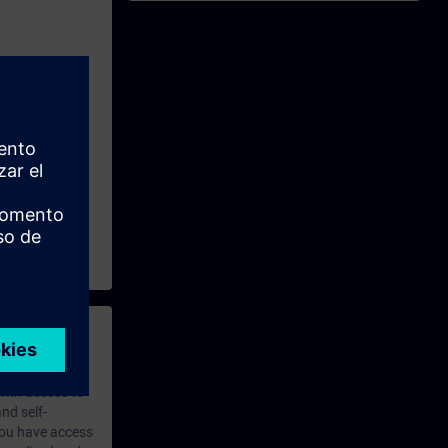
 with access to
nd self-
 you have access