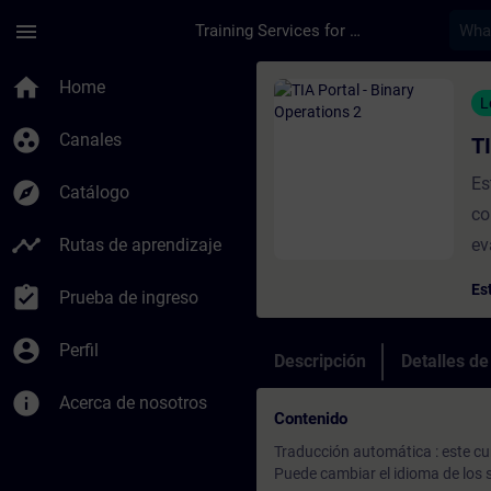
Saltar al contenido principal
Página cargada
menu
Training Services for Digital Industries
Curso - TIA Portal -
home
Home
L
group_work
Canales
T
Es
explore
Catálogo
co
timeline
Rutas de aprendizaje
ev
Es
Es
assignment_turned_in
Prueba de ingreso
"e
ca
account_circle
Perfil
Descripción
Detalles d
pe
info
-)
Acerca de nosotros
Contenido
re
Traducción automática : este cu
(P
Puede cambiar el idioma de los s
Va