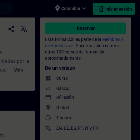
place
expand_more
login
earch
Colombia
Iniciar sesión
acitación - Capacitación profesional | SIT
share
translate
Reservar
Esta formación es parte de la
Membresía
de Aprendizaje.
Puede asistir a este y a
e
otros 100 cursos de formación
aproximadamente
entadas por la
De un vistazo
mas:
Más
widgets
 entre
Curso
ablecer
Básico
payment
Afiliación
|--, --|N|-
where_to_vote
Global
nalizar el
access_time
1 hours
gativas
translate
EN
,
DE
,
ES
,
PT
,
IT
y
FR
IG, F_TRIG)
cha.