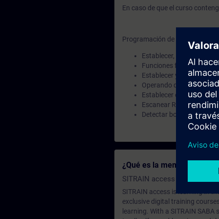
En caso de que el curso contenga
Programación de funciones:
Establecer, restablecer (S,
Funciones flip-flop (SR, R
Establecer y restablecer
Operando de exploración par
Establecer operando con ar
Escanear RLO en busca d
Detectar borde de señal 
¿Qué es la membresía de a
SITRAIN access SABA Subscr
SITRAIN access is learning in the
exclusive digital training course
learning. With a SITRAIN SABA su