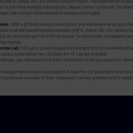
es (WBTs, videos, etc.) for various industry topics. The subscription is pe
t to purchase multiple subscriptons, please contact us directly.The inte
ages, the content will be offered in German and English.
ules :
With a SITRAIN access subscription, you will receive an account fo
ess to all self-paced-learning modules (WBTs, videos, etc.) for various in
g is an important part of SITRAIN access. To ensure this, checkpoints and
rning module.
ercise Lab :
VE Lab is a cloud-based environment with pre-installed softw
N access subscription two (2) hours for VE Lab are included.
webinars, you will receive first-hand information from our experts on Sie
 management account is possible if at least five (5) subscriptions are pu
to have an overview of their employees' training activities and to assig