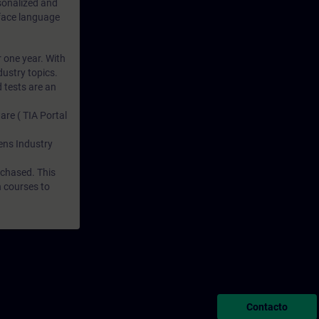
rsonalized and
rface language
r one year. With
dustry topics.
 tests are an
are ( TIA Portal
mens Industry
rchased. This
n courses to
Contacto