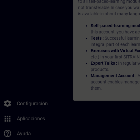
to all self-paced-learning modul
not transferable.In case you wan
is available in about many langu
Self-paced-learning mod
this account, you have acc
Tests :
Successful learnin
integral part of each lea
Exercises with Virtual Ex
etc.) In your first SITRAI
Expert Talks :
In regular 
products.
Management Account :
A
account enables managers 
them.
settings
Configuración
apps
Aplicaciones
help_outline
Ayuda