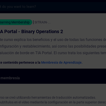
s
 Binary Operations 2 - Entrenamiento - Cap
earning Membership
SITRAIN-...
IA Portal - Binary Operations 2
te curso explica los beneficios y el uso de todas las funciones d
nfiguración y restablecimiento, así como las posibilidades pres
aluación de borde en TIA Portal. El curso trata los siguientes te
tablecer, restablecer (S, R)Funciones flip-flop (SR, RS)Diferencia
te contenido pertenece a la
Membresía de Aprendizaje.
stablecer dominante" y "restablecer dominante"Establecer y rest
mpos de bits (SET_BF, RESET_BF)Cómo funciona la evaluación
e membresía
rimetralOperando de exploración para arista positiva/negativa (--|P
Establecer operando con arista positiva/negativa (--(P)--, --(N)--)A
sultado de la operación lógica en busca de aristas positivas/ne
rso se creó utilizando herramientas de traducción automatizadas.
_TRIG, N_TRIG)Detectar borde de señal positivo/negativo (R_TR
ubtítulos en el vídeo mediante la configuración en la parte superior dere
lidezTIA PortalSIMATIC CPUs