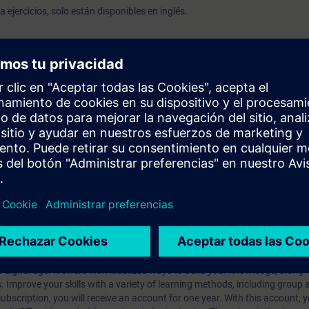
 ejercicios, solo están disponibles en inglés.
 R)
S)
 campos de bits (SET_BF, RESET_BF)
a arista positiva/negativa ( --|P|--, --|N|--)
ista positiva/negativa (--(P)--, --(N)--)
e borde positivo/negativo (P_TRIG, N_TRIG)
positivo/negativo (R_TRIG, F_TRIG)
prendizaje?
iption
 digital age. It offers individualized ways to build your knowledge, along
s. Improve your skills with a variety of learning methods, including group a
bscription, you will receive an account for one year. With this account,