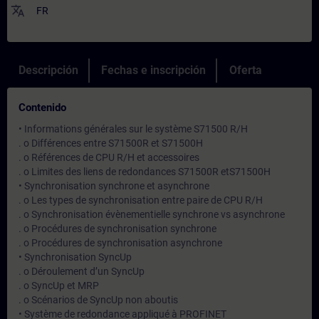
translate
FR
Descripción
Fechas e inscripción
Oferta
Contenido
• Informations générales sur le système S71500 R/H
. o Différences entre S71500R et S71500H
. o Références de CPU R/H et accessoires
. o Limites des liens de redondances S71500R etS71500H
• Synchronisation synchrone et asynchrone
. o Les types de synchronisation entre paire de CPU R/H
. o Synchronisation évènementielle synchrone vs asynchrone
. o Procédures de synchronisation synchrone
. o Procédures de synchronisation asynchrone
• Synchronisation SyncUp
. o Déroulement d’un SyncUp
. o SyncUp et MRP
. o Scénarios de SyncUp non aboutis
• Système de redondance appliqué à PROFINET