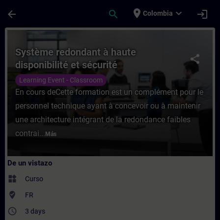
Saltar al contenido principal
Página cargada
place
expand_more
arrow_back
search
login
Colombia
Curso - Système redondant à haute disponi
Système redondant à haute
share
disponibilité et sécurité
Learning Event - Classroom
En cours deCette formation est un complément pour le
personnel technique ayant à concevoir ou à maintenir
une architecture intégrant de la redondance faibles
contrai...
Más
De un vistazo
widgets
Curso
where_to_vote
FR
access_time
3 days