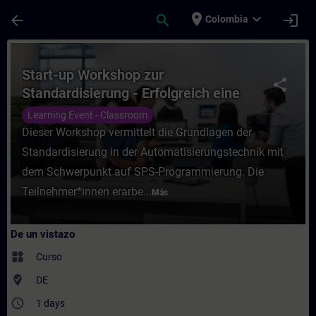
Saltar al contenido principal
Página cargada
place
expand_more
arrow_back
search
login
Colombia
Curso - Start-up Workshop zur Standardisi
Start-up Workshop zur
share
Standardisierung - Erfolgreich eine
modulare Software erstellen
Learning Event - Classroom
Dieser Workshop vermittelt die Grundlagen der
Standardisierung in der Automatisierungstechnik mit
dem Schwerpunkt auf SPS-Programmierung. Die
Teilnehmer*innen erarbe...
Más
De un vistazo
widgets
Curso
where_to_vote
DE
access_time
1 days