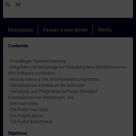
translate
DE
Descripción
Fechas e inscripción
Oferta
Contenido
- Grundlagen Standardisierung
- Vorgehen und Werkzeuge zur Erstellung einer standardisierten
SPS Software Architektur
- Modularisierung des SPS-Anwenderprogramms
- Gemeinsames Arbeiten an der Software
- Verteilung und Pflege eines Software Standard
Kennenlernen von Werkzeugen, wie
- Software Units
- TIA Portal Test Suite
- TIA Projekt-Server
- TIA Portal Bibliotheken
Objetivos