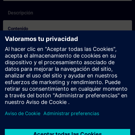
Descripción
Contenido
SITRAIN – Egenskaper og diff erensiering av læringsformatene