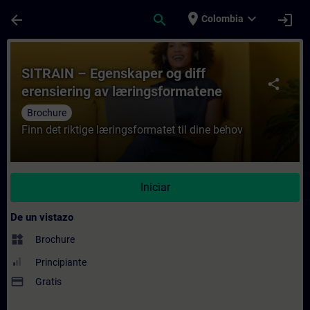
Saltar al contenido principal
Página cargada
place
expand_more
arrow_back
search
login
Colombia
Curso - SITRAIN – Egenskaper og diff eren
SITRAIN – Egenskaper og diff
share
erensiering av læringsformatene
Brochure
Finn det riktige læringsformatet til dine behov
Iniciar
De un vistazo
widgets
Brochure
Principiante
payment
Gratis