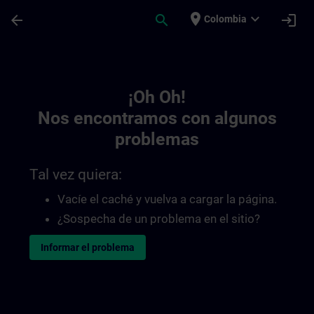
Saltar al contenido principal
Página cargada
place
expand_more
arrow_back
search
login
Colombia
Toc | SITRAIN
¡Oh Oh!
Nos encontramos con algunos
problemas
Tal vez quiera:
Vacíe el caché y vuelva a cargar la página.
¿Sospecha de un problema en el sitio?
Informar el problema