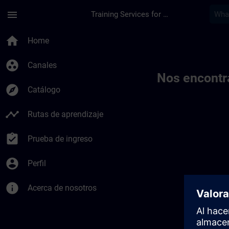
Saltar al contenido principal
Página cargada
menu
Training Services for Digital Industries
Toc | SITRAIN
home
Home
group_work
Canales
Nos encontr
explore
Catálogo
timeline
Rutas de aprendizaje
assignment_turned_in
Prueba de ingreso
account_circle
Perfil
info
Acerca de nosotros