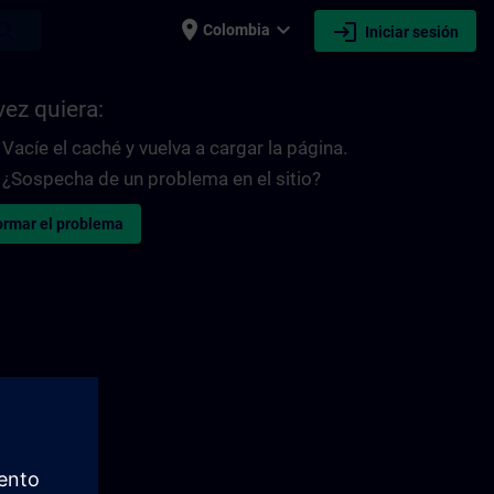
place
expand_more
login
earch
Colombia
Iniciar sesión
vez quiera:
Vacíe el caché y vuelva a cargar la página.
¿Sospecha de un problema en el sitio?
ormar el problema