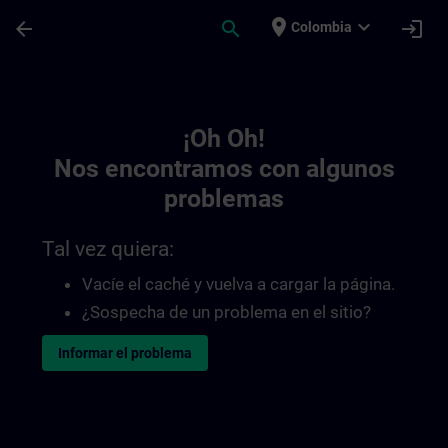
Saltar al contenido principal
Página cargada
place
expand_more
arrow_back
search
login
Colombia
Toc | SITRAIN
¡Oh Oh!
Nos encontramos con algunos
problemas
Tal vez quiera:
Vacíe el caché y vuelva a cargar la página.
¿Sospecha de un problema en el sitio?
Informar el problema