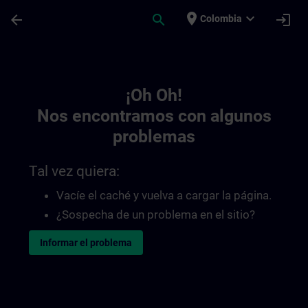
Saltar al contenido principal
Página cargada
place
expand_more
arrow_back
search
login
Colombia
Toc | SITRAIN
¡Oh Oh!
Nos encontramos con algunos
problemas
Tal vez quiera:
Vacíe el caché y vuelva a cargar la página.
¿Sospecha de un problema en el sitio?
Informar el problema