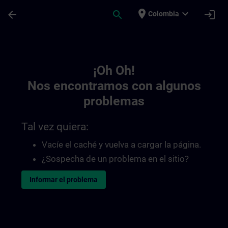
Saltar al contenido principal
Página cargada
place
expand_more
arrow_back
search
login
Colombia
Toc | SITRAIN
¡Oh Oh!
Nos encontramos con algunos
problemas
Tal vez quiera:
Vacíe el caché y vuelva a cargar la página.
¿Sospecha de un problema en el sitio?
Informar el problema