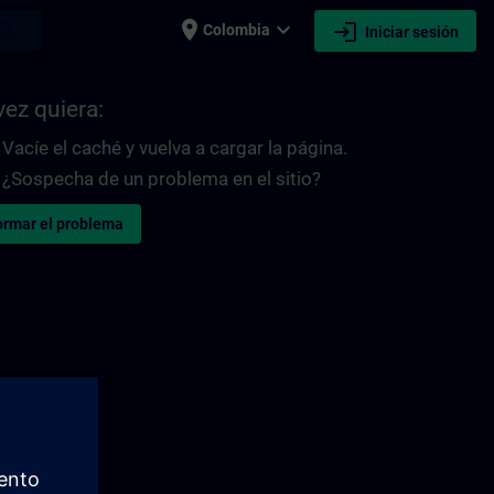
place
expand_more
login
earch
Colombia
Iniciar sesión
vez quiera:
Vacíe el caché y vuelva a cargar la página.
¿Sospecha de un problema en el sitio?
ormar el problema