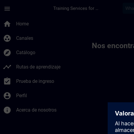
Saltar al contenido principal
Página cargada
menu
Training Services for Digital Industries
Toc | SITRAIN
home
Home
group_work
Canales
Nos encontr
explore
Catálogo
timeline
Rutas de aprendizaje
assignment_turned_in
Prueba de ingreso
account_circle
Perfil
info
Acerca de nosotros