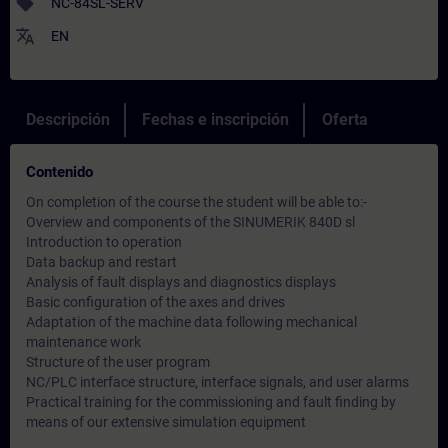
sell
NC-84SL-SERV
translate
EN
Descripción
Fechas e inscripción
Oferta
Contenido
On completion of the course the student will be able to:-
Overview and components of the SINUMERIK 840D sl
Introduction to operation
Data backup and restart
Analysis of fault displays and diagnostics displays
Basic configuration of the axes and drives
Adaptation of the machine data following mechanical
maintenance work
Structure of the user program
NC/PLC interface structure, interface signals, and user alarms
Practical training for the commissioning and fault finding by
means of our extensive simulation equipment