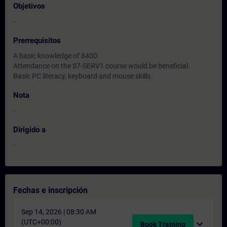
Objetivos
-
Prerrequisitos
A basic knowledge of 840D
Attendance on the S7-SERV1 course would be beneficial
Basic PC literacy, keyboard and mouse skills
Nota
-
Dirigido a
-
Fechas e inscripción
Sep 14, 2026 | 08:30 AM
(UTC+00:00)
expand_more
Book Training