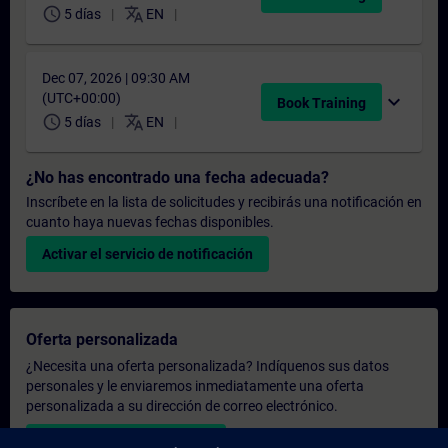
schedule
translate
5 días
EN
Dec 07, 2026 | 09:30 AM
(UTC+00:00)
expand_more
Book Training
schedule
translate
5 días
EN
¿No has encontrado una fecha adecuada?
Inscríbete en la lista de solicitudes y recibirás una notificación en
cuanto haya nuevas fechas disponibles.
Activar el servicio de notificación
Oferta personalizada
¿Necesita una oferta personalizada? Indíquenos sus datos
personales y le enviaremos inmediatamente una oferta
personalizada a su dirección de correo electrónico.
Enviar una oferta personal