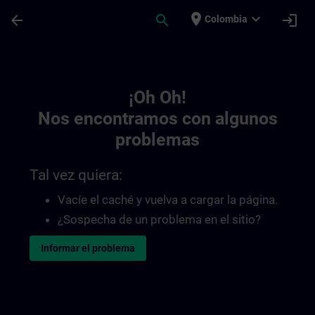
Saltar al contenido principal
Página cargada
place
expand_more
arrow_back
search
login
Colombia
Toc | SITRAIN
¡Oh Oh!
Nos encontramos con algunos
problemas
Tal vez quiera:
Vacíe el caché y vuelva a cargar la página.
¿Sospecha de un problema en el sitio?
Informar el problema