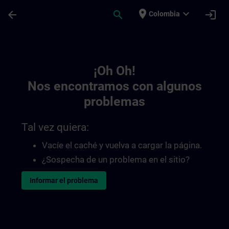
Saltar al contenido principal
Página cargada
place
expand_more
arrow_back
search
login
Colombia
Toc | SITRAIN
¡Oh Oh!
Nos encontramos con algunos
problemas
Tal vez quiera:
Vacíe el caché y vuelva a cargar la página.
¿Sospecha de un problema en el sitio?
Informar el problema