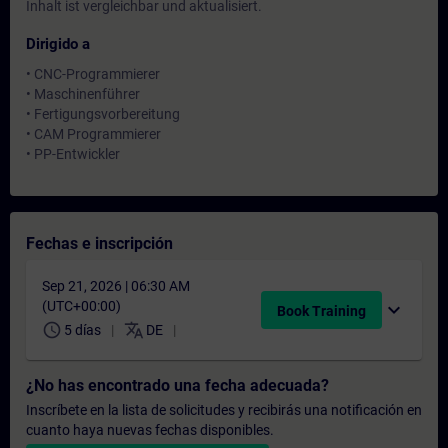
Inhalt ist vergleichbar und aktualisiert.
Dirigido a
• CNC-Programmierer
• Maschinenführer
• Fertigungsvorbereitung
• CAM Programmierer
• PP-Entwickler
Fechas e inscripción
Sep 21, 2026 | 06:30 AM
(UTC+00:00)
expand_more
Book Training
schedule
translate
5 días
DE
¿No has encontrado una fecha adecuada?
Inscríbete en la lista de solicitudes y recibirás una notificación en
cuanto haya nuevas fechas disponibles.