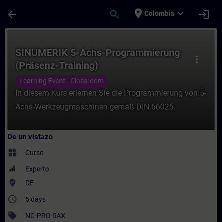
Saltar al contenido principal
Página cargada
place
expand_more
arrow_back
search
login
Colombia
Curso - SINUMERIK 5-Achs-Programmierung 
SINUMERIK 5-Achs-Programmierung
more_vert
(Präsenz-Training)
Learning Event - Classroom
In diesem Kurs erlernen Sie die Programmierung von 5-
Achs-Werkzeugmaschinen gemäß DIN 66025.
De un vistazo
widgets
Curso
Experto
where_to_vote
DE
access_time
5 days
sell
NC-PRO-5AX