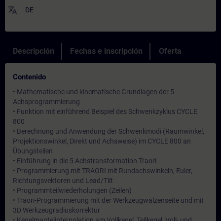
translate
DE
Descripción
Fechas e inscripción
Oferta
Contenido
• Mathematische und kinematische Grundlagen der 5
Achsprogrammierung
• Funktion mit einführend Beispiel des Schwenkzyklus CYCLE
800
• Berechnung und Anwendung der Schwenkmodi (Raumwinkel,
Projektionswinkel, Direkt und Achsweise) im CYCLE 800 an
Übungsteilen
• Einführung in die 5 Achstransformation Traori
• Programmierung mit TRAORI mit Rundachswinkeln, Euler,
Richtungsvektoren und Lead/Tilt
• Programmteilwiederholungen (Zeilen)
• Traori-Programmierung mit der Werkzeugwalzenseite und mit
3D Werkzeugradiuskorrektur
• Kegelmantelinterpolation am Vollkegel, Teilkegel, Voll- und