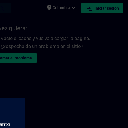
place
expand_more
login
earch
Colombia
Iniciar sesión
vez quiera:
Vacíe el caché y vuelva a cargar la página.
¿Sospecha de un problema en el sitio?
ormar el problema