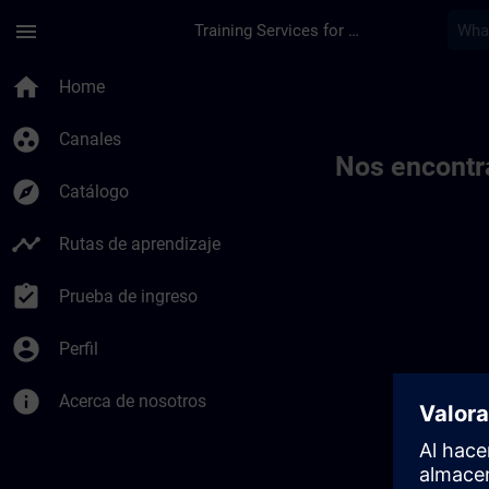
Saltar al contenido principal
Página cargada
menu
Training Services for Digital Industries
Toc | SITRAIN
home
Home
group_work
Canales
Nos encontr
explore
Catálogo
timeline
Rutas de aprendizaje
assignment_turned_in
Prueba de ingreso
account_circle
Perfil
info
Acerca de nosotros