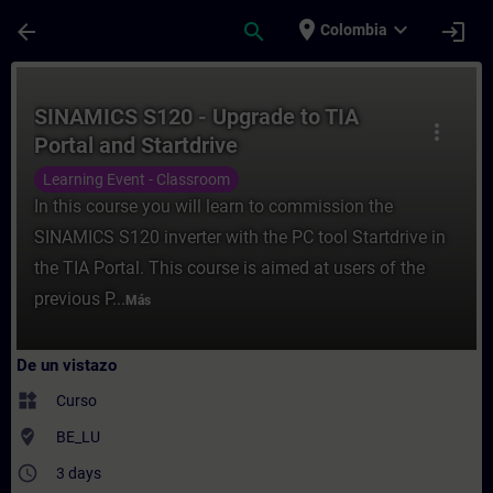
Saltar al contenido principal
Página cargada
place
expand_more
arrow_back
search
login
Colombia
Curso - SINAMICS S120 - Upgrade to TIA Po
SINAMICS S120 - Upgrade to TIA
more_vert
Portal and Startdrive
Learning Event - Classroom
In this course you will learn to commission the
SINAMICS S120 inverter with the PC tool Startdrive in
the TIA Portal. This course is aimed at users of the
previous P...
Más
De un vistazo
widgets
Curso
where_to_vote
BE_LU
access_time
3 days