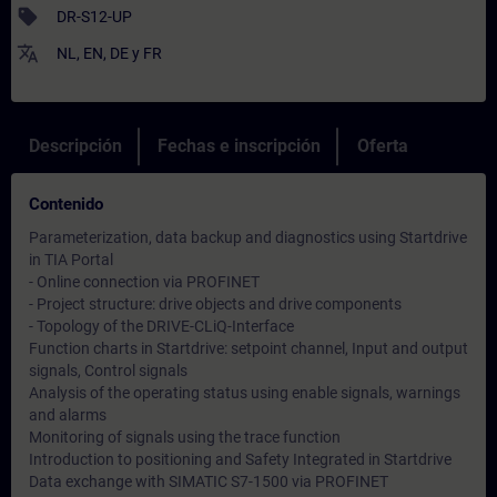
sell
DR-S12-UP
translate
NL
,
EN
,
DE
y
FR
Descripción
Fechas e inscripción
Oferta
Contenido
Parameterization, data backup and diagnostics using Startdrive
in TIA Portal
- Online connection via PROFINET
- Project structure: drive objects and drive components
- Topology of the DRIVE-CLiQ-Interface
Function charts in Startdrive: setpoint channel, Input and output
signals, Control signals
Analysis of the operating status using enable signals, warnings
and alarms
Monitoring of signals using the trace function
Introduction to positioning and Safety Integrated in Startdrive
Data exchange with SIMATIC S7-1500 via PROFINET