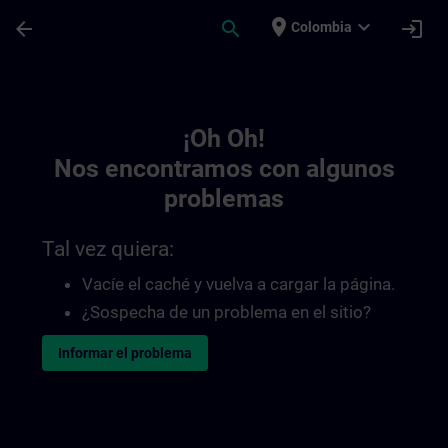
Saltar al contenido principal
Página cargada
place
expand_more
arrow_back
search
login
Colombia
Toc | SITRAIN
¡Oh Oh!
Nos encontramos con algunos
problemas
Tal vez quiera:
Vacíe el caché y vuelva a cargar la página.
¿Sospecha de un problema en el sitio?
Informar el problema