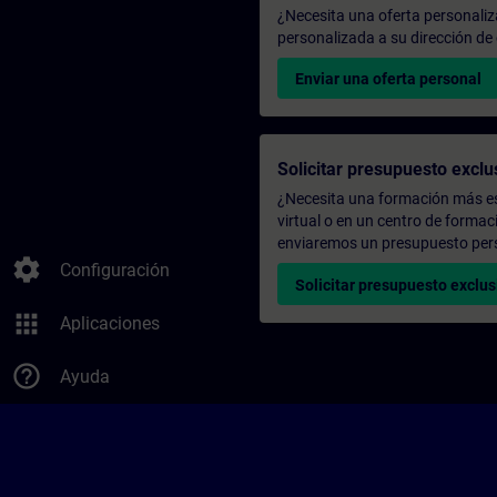
¿Necesita una oferta personali
personalizada a su dirección de 
Enviar una oferta personal
Solicitar presupuesto exclu
¿Necesita una formación más es
virtual o en un centro de formac
enviaremos un presupuesto per
settings
Configuración
Solicitar presupuesto exclus
apps
Aplicaciones
help_outline
Ayuda