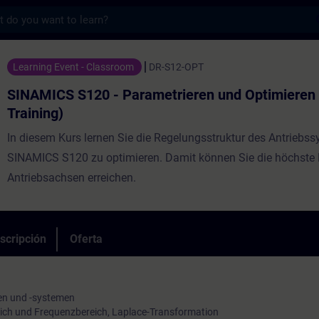
s
20 - Parametrieren und Optimieren (Präsen
Learning Event - Classroom
DR-S12-OPT
SINAMICS S120 - Parametrieren und Optimieren
Training)
In diesem Kurs lernen Sie die Regelungsstruktur des Antriebs
SINAMICS S120 zu optimieren. Damit können Sie die höchste
Antriebsachsen erreichen.
scripción
Oferta
en und -systemen
reich und Frequenzbereich, Laplace-Transformation