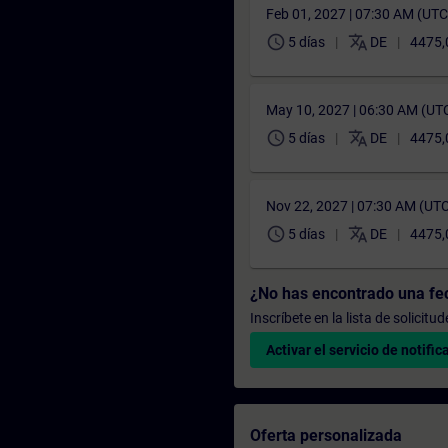
Feb 01, 2027 | 07:30 AM (UT
schedule
translate
5 días
DE
4475,
May 10, 2027 | 06:30 AM (UT
schedule
translate
5 días
DE
4475,
Nov 22, 2027 | 07:30 AM (UT
schedule
translate
5 días
DE
4475,
¿No has encontrado una f
Inscríbete en la lista de solicit
Activar el servicio de notific
Oferta personalizada