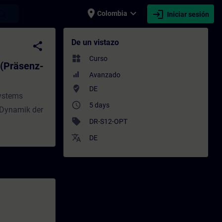
place
expand_more
login
earch
Colombia
Iniciar sesión
z-Training) - Entrenamiento - Capacitació
De un vistazo
share
widgets
Curso
 (Präsenz-
Avanzado
where_to_vote
DE
systems
access_time
5 days
 Dynamik der
sell
DR-S12-OPT
translate
DE