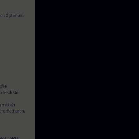
ches Optimum
sche
en höchste
 mittels
arametrieren.
DR-S12-PM