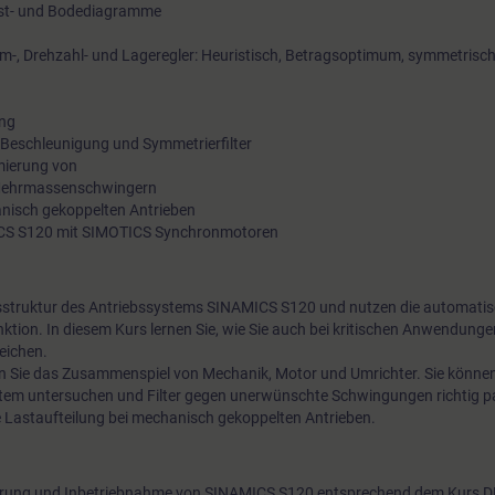
ist- und Bodediagramme
m-, Drehzahl- und Lageregler: Heuristisch, Betragsoptimum, symmetris
ung
 Beschleunigung und Symmetrierfilter
mierung von
Mehrmassenschwingern
nisch gekoppelten Antrieben
CS S120 mit SIMOTICS Synchronmotoren
gsstruktur des Antriebssystems SINAMICS S120 und nutzen die automati
ktion. In diesem Kurs lernen Sie, wie Sie auch bei kritischen Anwendung
eichen.
 Sie das Zusammenspiel von Mechanik, Motor und Umrichter. Sie können
em untersuchen und Filter gegen unerwünschte Schwingungen richtig p
le Lastaufteilung bei mechanisch gekoppelten Antrieben.
ierung und Inbetriebnahme von SINAMICS S120 entsprechend dem Kurs 