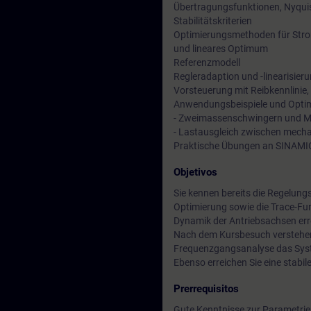
Übertragungsfunktionen, Nyqu
Stabilitätskriterien
Optimierungsmethoden für Stro
und lineares Optimum
Referenzmodell
Regleradaption und -linearisier
Vorsteuerung mit Reibkennlinie,
Anwendungsbeispiele und Opti
- Zweimassenschwingern und 
- Lastausgleich zwischen mecha
Praktische Übungen an SINAMI
Objetivos
Sie kennen bereits die Regelun
Optimierung sowie die Trace-Fun
Dynamik der Antriebsachsen err
Nach dem Kursbesuch verstehen
Frequenzgangsanalyse das Syst
Ebenso erreichen Sie eine stabi
Prerrequisitos
Gute Kenntnisse zur Parametr