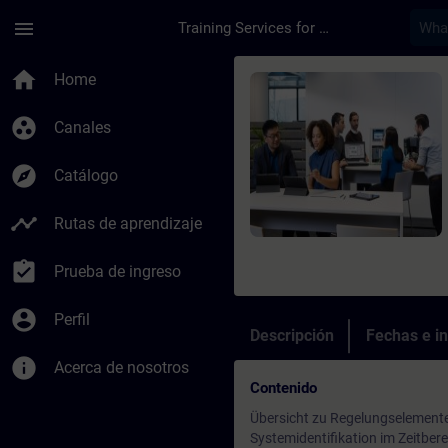
Saltar al contenido principal
Página cargada
menu
Training Services for Digital Industries
Curso - SINAMICS S1
home
Home
group_work
Canales
explore
Catálogo
timeline
Rutas de aprendizaje
assignment_turned_in
Prueba de ingreso
account_circle
Perfil
Descripción
Fechas e in
info
Acerca de nosotros
Contenido
Übersicht zu Regelungselement
Systemidentifikation im Zeitbe