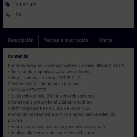
sell
DR-S12-DG
translate
CS
Descripción
Fechas e inscripción
Oferta
Contenido
Konstrukce a princip činnosti systému měničů SINAMICS S120:
• Řídicí modul, napájecí a výkonové jednotky
• Motor, snímač a rozhraní DRIVE-CLiQ
Zálohování dat a diagnostika pomocí:
• Softwaru STARTER
• Ovládacího panelu BOP a webového serveru
Určení toku signálu v kanálu žádané hodnoty
Vnitřní propojení na PROFIBUS a PROFINET
Postup při odstraňování poruch a opětovném uvedení do
provozu:
• Kontrola provozního stavu a povolovacích signálů
• Analýza hlášení alarmů a poruchových zpráv