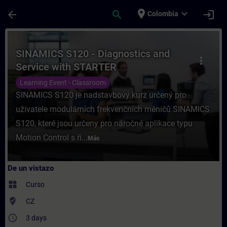
Saltar al contenido principal
Página cargada
place
expand_more
arrow_back
search
login
Colombia
Curso - SINAMICS S120 - Diagnostics and 
SINAMICS S120 - Diagnostics and
more_vert
Service with STARTER
Learning Event - Classroom
SINAMICS S120 je nadstavbový kurz určený pro
uživatele modulárních frekvenčních měničů SINAMICS
S120, které jsou určeny pro náročné aplikace typu
Motion Control s ří...
Más
De un vistazo
widgets
Curso
where_to_vote
CZ
access_time
3 days