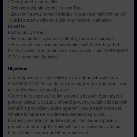
• Čtení paměti diagnostiky
• Sledování signálů pomocí funkce Trace
• Zkušební provoz pomocí ovládacího panelu a měřicích funkcí
Typické poruchy výkonové jednotky, motoru, snímače a
kabeláže
Postup při výměně:
• Řídicího modulu, výkonové jednotky, motoru a snímače
• Komponent s bezpečnostními funkcemi Safety Integrated
Praktická cvičení na tréninkových sestavách s měniči SINAMICS
S120 v provedení Booksize
Objetivos
Jste zodpovědní za spolehlivý provoz pohonného systému
SINAMICS S120. Pokud dojde k poruše, je nutné ji odstranit v co
nejkratším čase a obnovit provoz.
V tomto kurzu se naučíte, jak správně a bezpečně zacházet s
pohony SINAMICS S120 v případě poruchy. Na základě různých
scénářů si procvičíte vhodná opatření, jako je zálohování dat,
výměna komponent a opětovné uvedení do provozu.
Po absolvování kurzu budete schopni rychleji určit příčinu
poruch a odstranit ji. Při změnách na zařízení nebo systému
budete také schopni upravit parametrizaci.