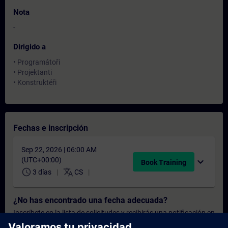
Nota
-
Dirigido a
• Programátoři
• Projektanti
• Konstruktéři
Fechas e inscripción
Sep 22, 2026 | 06:00 AM
(UTC+00:00)
expand_more
Book Training
schedule
translate
3 días
CS
¿No has encontrado una fecha adecuada?
Inscríbete en la lista de solicitudes y recibirás una notificación en
cuanto haya nuevas fechas disponibles.