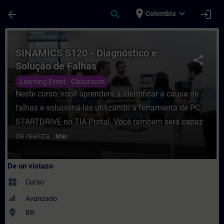
Saltar al contenido principal
Página cargada
place
expand_more
arrow_back
search
login
Colombia
Curso - SINAMICS S120 - Diagnóstico e So
SINAMICS S120 - Diagnóstico e
share
Solução de Falhas
Learning Event - Classroom
Neste curso, você aprenderá a identificar a causa de
falhas e solucioná-las utilizando a ferramenta de PC
STARTDRIVE no TIA Portal. Você também será capaz
de realiza...
Más
De un vistazo
widgets
Curso
Avanzado
where_to_vote
BR