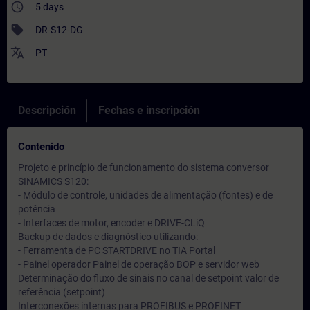
access_time
5 days
sell
DR-S12-DG
translate
PT
Descripción
Fechas e inscripción
Contenido
Projeto e princípio de funcionamento do sistema conversor
SINAMICS S120:
- Módulo de controle, unidades de alimentação (fontes) e de
potência
- Interfaces de motor, encoder e DRIVE-CLiQ
Backup de dados e diagnóstico utilizando:
- Ferramenta de PC STARTDRIVE no TIA Portal
- Painel operador Painel de operação BOP e servidor web
Determinação do fluxo de sinais no canal de setpoint valor de
referência (setpoint)
Interconexões internas para PROFIBUS e PROFINET